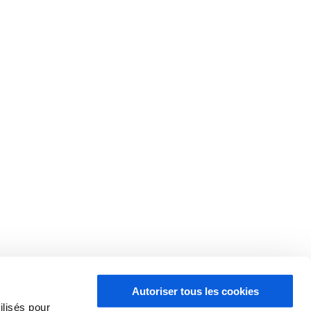
THELEM
nique 7/7, 24h/24h :
treprise
âches administratives… Tant de tâches essentielles sur
 cela, il vous reste peu de temps pour répondre au
puisqu’elle vous permet de garder le contact avec vos
une permanence téléphonique s’avère être la solution qu’il
Autoriser tous les cookies
ilisés pour