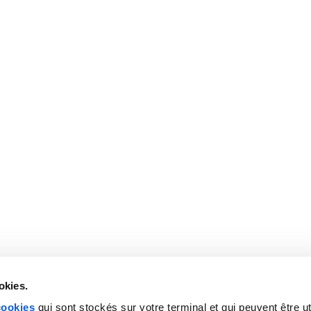
importantes [...]
AVOCATS
/
ENTREPRISES
/
IMMOBILIER
/
MÉDICAL
/
La permanence télépho
un atout pour votre en
Gestion des clients, prise en charge des patients, t
lesquelles vous devez vous concentrer à 100%. Avec
téléphone ! Cette activité est pourtant essentielle, 
clients et d’en acquérir de nouveaux. Faire appel à 
vous faut.
okies.
cookies
qui sont stockés sur votre terminal et qui peuvent être ut