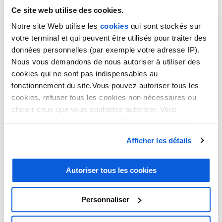
Ce site web utilise des cookies.
Notre site Web utilise les
cookies
qui sont stockés sur
ACCUEIL
votre terminal et qui peuvent être utilisés pour traiter des
données personnelles (par exemple votre adresse IP).
Nous vous demandons de nous autoriser à utiliser des
TÉLÉPHONIQUE
cookies qui ne sont pas indispensables au
fonctionnement du site.Vous pouvez autoriser tous les
BILINGUE
cookies, refuser tous les cookies non nécessaires ou
choisir ceux que vous souhaitez autoriser. Vous
trouverez des informations détaillées sur les cookies
Accueil téléphonique
dans notre
politique en matière de cookies
. Vous avez
Afficher les détails
la possibilité de révoquer les consentements que vous
bilingue
avez donnés en cliquant sur le lien en bas de la page.
Autoriser tous les cookies
Vous souhaitez doter votre entreprise
d’une permanence téléphonique bilingue
Personnaliser
pour gérer les appels de vos