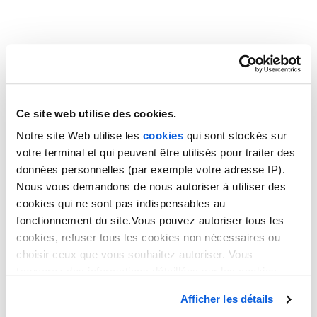
Ce site web utilise des cookies.
Notre site Web utilise les
cookies
qui sont stockés sur
votre terminal et qui peuvent être utilisés pour traiter des
données personnelles (par exemple votre adresse IP).
Nous vous demandons de nous autoriser à utiliser des
cookies qui ne sont pas indispensables au
fonctionnement du site.Vous pouvez autoriser tous les
ARCHITECTES
cookies, refuser tous les cookies non nécessaires ou
choisir ceux que vous souhaitez autoriser. Vous
trouverez des informations détaillées sur les cookies
Permanence téléphonique
dans notre
politique en matière de cookies
. Vous avez
Afficher les détails
la possibilité de révoquer les consentements que vous