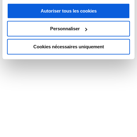
pour architectes
avez donnés en cliquant sur le lien en bas de la page.
Autoriser tous les cookies
50% des architectes en France exercent en individuel. Autant dire
Personnaliser
qu’entre les suivis de chantier, les demandes de modifications de plan
et l’administratif, il vous reste peu de temps pour répondre au
téléphone. Une activité pourtant primordiale, vu qu’elle vous permet
Cookies nécessaires uniquement
de gagner de nouveaux clients dans un contexte de plus en plus
concurrentiel. Une permanence téléphonique pour architectes aide à
ne plus rater d’opportunités commerciales, tout en offrant aux
prospects un standard téléphonique professionnel et qualitatif. C’est
aussi une solution imparable pour gagner du temps et se consacrer
pleinement aux tâches à forte valeur ajoutée.
CONTACTEZ-NOUS POUR PROFITER DU 1ER MOIS D’ABONNEMENT
OFFERT