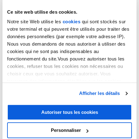
Ce site web utilise des cookies.
Notre site Web utilise les
cookies
qui sont stockés sur
votre terminal et qui peuvent être utilisés pour traiter des
données personnelles (par exemple votre adresse IP).
Nous vous demandons de nous autoriser à utiliser des
cookies qui ne sont pas indispensables au
fonctionnement du site.Vous pouvez autoriser tous les
DEMANDE DE DEVIS
cookies, refuser tous les cookies non nécessaires ou
choisir ceux que vous souhaitez autoriser. Vous
trouverez des informations détaillées sur les cookies
Contactez-nous pour obtenir
dans notre
politique en matière de cookies
. Vous avez
Afficher les détails
la possibilité de révoquer les consentements que vous
un devis sous 24 heures !
avez donnés en cliquant sur le lien en bas de la page.
Autoriser tous les cookies
Choisissez vos besoins et
Personnaliser
renseignez les informations