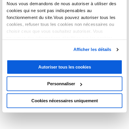
Nous vous demandons de nous autoriser à utiliser des
cookies qui ne sont pas indispensables au
fonctionnement du site.Vous pouvez autoriser tous les
ACTUALITÉS
cookies, refuser tous les cookies non nécessaires ou
choisir ceux que vous souhaitez autoriser. Vous
trouverez des informations détaillées sur les cookies
Retrouvez les actualités
dans notre
politique en matière de cookies
. Vous avez
Afficher les détails
la possibilité de révoquer les consentements que vous
Thelem
avez donnés en cliquant sur le lien en bas de la page.
Autoriser tous les cookies
NOS DERNIÈRES ACTUALITÉS
Personnaliser
Cookies nécessaires uniquement
TRIER PAR CATÉGORIE
ASTREINTE TÉLÉPHONIQUE