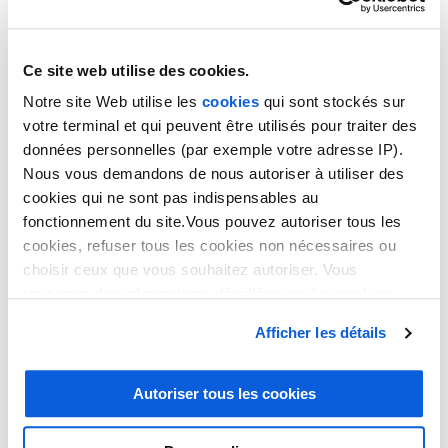
aux pics d’activité soudains. Il est difficile d’augmenter la
capacité de traitement sans embaucher ou faire appel à
une aide ponctuelle.
Ce site web utilise des cookies.
Notre site Web utilise les
cookies
qui sont stockés sur
Télésecrétariat ou secrétariat
votre terminal et qui peuvent être utilisés pour traiter des
interne : comment faire le
données personnelles (par exemple votre adresse IP).
Nous vous demandons de nous autoriser à utiliser des
bon choix ?
cookies qui ne sont pas indispensables au
fonctionnement du site.Vous pouvez autoriser tous les
Pour choisir entre les deux modèles, il faut prendre en
cookies, refuser tous les cookies non nécessaires ou
compte plusieurs facteurs.
choisir ceux que vous souhaitez autoriser. Vous
trouverez des informations détaillées sur les cookies
Si votre activité repose fortement sur le traitement physique
dans notre
politique en matière de cookies
. Vous avez
de documents, l’accueil en présentiel ou des interactions
Afficher les détails
la possibilité de révoquer les consentements que vous
continues avec les équipes sur place, un secrétariat interne
avez donnés en cliquant sur le lien en bas de la page.
reste pertinent. Il permet de centraliser l’ensemble des
fonctions supports en un seul point de contact, au cœur de
Autoriser tous les cookies
votre organisation.