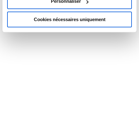
En revanche, si votre priorité est de gagner en souplesse, de
Personnaliser
réduire vos coûts fixes, d’éponger le flux et les variations
d’appels entrants ou de vous concentrer sur l’essentiel sans
Cookies nécessaires uniquement
embaucher, le télésecrétariat offre une solution
redoutablement efficace. C’est également un excellent levier
pour tester de nouveaux marchés, gérer une phase de
croissance ou sécuriser des plages horaires étendues.
Dans certains cas, la solution idéale réside dans une
approche hybride. Vous conservez un personnel sur site
pour les missions nécessitant une présence. Parallèlement,
vous externalisez certaines tâches (accueil téléphonique,
relances, agenda) pour soulager la charge quotidienne.
Cas concret : une solution
hybride pour un cabinet
médical