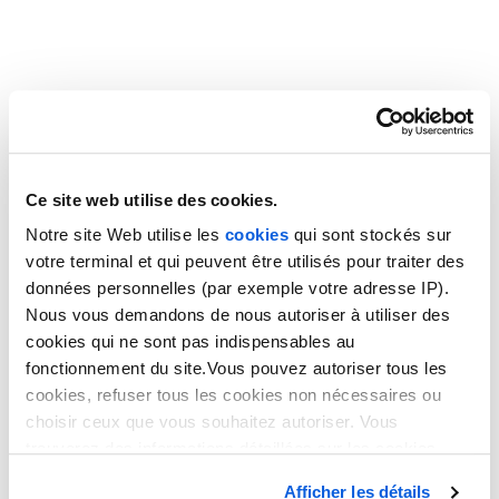
cas, le télésecrétariat vous
permet de déléguer cette tâche
à
quelqu’un de professionnel,
formé à l’écoute empathique.
Se rendre disponible nécessite aussi de
bien coordonner les
équipes
. Pour ce faire, rien de mieux que de partager vos
agendas. En connaissant les plannings de chacun, vous,
mais aussi vos éventuels prestataires, pouvez
planifier
efficacement les semaines
. Améliorer la relation client
Ce site web utilise des cookies.
passe aussi par le fait de
faciliter la prise de rendez-vous
.
Notre site Web utilise les
cookies
qui sont stockés sur
Se montrer réactifs pour des
votre terminal et qui peuvent être utilisés pour traiter des
données personnelles (par exemple votre adresse IP).
clients satisfaits
Nous vous demandons de nous autoriser à utiliser des
cookies qui ne sont pas indispensables au
fonctionnement du site.Vous pouvez autoriser tous les
Un client qui attend risque fort de
devenir un client
cookies, refuser tous les cookies non nécessaires ou
mécontent
. Pour éviter cette fâcheuse situation, il existe
choisir ceux que vous souhaitez autoriser. Vous
des règles à
respecter lors de vos relations téléphoniques
.
Essayez de ne jamais laisser le téléphone
sonner plus de 5
trouverez des informations détaillées sur les cookies
fois sans répondre
.
Limitez également les temps d’attente
dans notre
politique en matière de cookies
. Vous avez
Afficher les détails
qui frustrent l’interlocuteur.