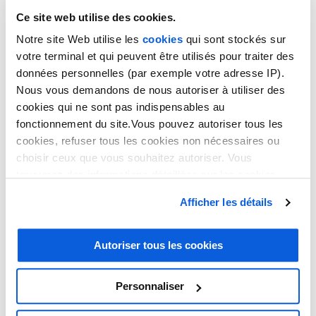
Ce site web utilise des cookies.
Notre site Web utilise les
cookies
qui sont stockés sur
votre terminal et qui peuvent être utilisés pour traiter des
données personnelles (par exemple votre adresse IP).
Nous vous demandons de nous autoriser à utiliser des
cookies qui ne sont pas indispensables au
fonctionnement du site.Vous pouvez autoriser tous les
cookies, refuser tous les cookies non nécessaires ou
choisir ceux que vous souhaitez autoriser. Vous
EN SAVOIR PLUS ?
trouverez des informations détaillées sur les cookies
dans notre
politique en matière de cookies
. Vous avez
QUE SE PASSE-T'IL POUR VOUS ?
Afficher les détails
la possibilité de révoquer les consentements que vous
avez donnés en cliquant sur le lien en bas de la page.
LE PLUS THELEM !
Autoriser tous les cookies
Télésecrétariat médical
Personnaliser