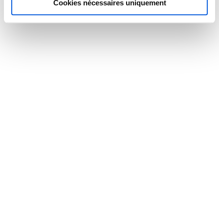
Cookies nécessaires uniquement
TRIER PAR CATÉGORIE
ASTREINTE TÉLÉPHONIQUE
AVOCATS
ENTREPRISES
IMMOBILIER
MÉDICAL
OFFRES D'EMPLOI
THELEM