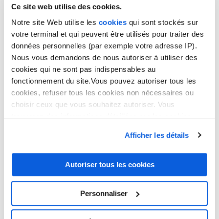
Ce site web utilise des cookies.
Notre site Web utilise les
cookies
qui sont stockés sur
votre terminal et qui peuvent être utilisés pour traiter des
données personnelles (par exemple votre adresse IP).
Nous vous demandons de nous autoriser à utiliser des
cookies qui ne sont pas indispensables au
fonctionnement du site.Vous pouvez autoriser tous les
ACTUALITÉS
cookies, refuser tous les cookies non nécessaires ou
choisir ceux que vous souhaitez autoriser. Vous
trouverez des informations détaillées sur les cookies
Retrouvez les actualités
dans notre
politique en matière de cookies
. Vous avez
Afficher les détails
la possibilité de révoquer les consentements que vous
Thelem
avez donnés en cliquant sur le lien en bas de la page.
Autoriser tous les cookies
NOS DERNIÈRES ACTUALITÉS
Personnaliser