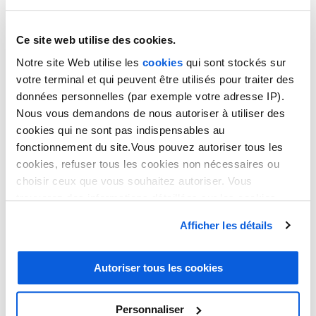
Ce site web utilise des cookies.
Notre site Web utilise les
cookies
qui sont stockés sur
votre terminal et qui peuvent être utilisés pour traiter des
données personnelles (par exemple votre adresse IP).
Nous vous demandons de nous autoriser à utiliser des
cookies qui ne sont pas indispensables au
fonctionnement du site.Vous pouvez autoriser tous les
CORSE
cookies, refuser tous les cookies non nécessaires ou
choisir ceux que vous souhaitez autoriser. Vous
trouverez des informations détaillées sur les cookies
Permanence téléphonique
dans notre
politique en matière de cookies
. Vous avez
Afficher les détails
la possibilité de révoquer les consentements que vous
pour la Corse
avez donnés en cliquant sur le lien en bas de la page.
Autoriser tous les cookies
Les secrétaires bureautiques occupent le 7e rang des métiers les plus
Personnaliser
recherchés en Corse. Ces postes représentent cependant des