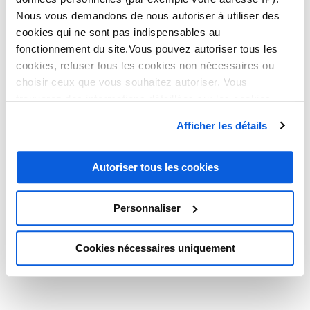
Nous vous demandons de nous autoriser à utiliser des
cookies qui ne sont pas indispensables au
fonctionnement du site.Vous pouvez autoriser tous les
cookies, refuser tous les cookies non nécessaires ou
choisir ceux que vous souhaitez autoriser. Vous
AVOCATS INDIVIDUELS, HUISSIERS
trouverez des informations détaillées sur les cookies
dans notre
politique en matière de cookies
. Vous avez
CABINETS D'AVOCATS
Afficher les détails
la possibilité de révoquer les consentements que vous
avez donnés en cliquant sur le lien en bas de la page.
ETUDES NOTARIALES
Autoriser tous les cookies
NOS ÉTUDES DE CAS
LE PLUS THELEM !
Personnaliser
FAQ
Cookies nécessaires uniquement
Secrétariat externalisé pour