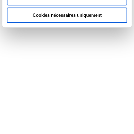
Que vous soyez une petite ou une
grande structure dans le
domaine de
Cookies nécessaires uniquement
l’immobilier
, basée à
Lyon
,
Saint-Etienne
,
Grenoble
,
Villeurbanne
,
Clermont-
Ferrand
,
Annecy
,
Valence
,
Chambéry
,
Caluire et Cuire
,
Tassin
,
Montélimar
,
Aix-
les-Bains
… Demandez un devis auprès
de nos spécialistes de l’accueil
téléphonique.
Un télésecrétariat pour l’immobilier du Rhône
et ses alentours
L’immobilier est un secteur de plus en plus concurrentiel, et
notamment dans les grandes villes :
Lyon, Grenoble, Annecy, Vienne,
Clermont-Ferrand
, etc. Afin de vous démarquer de vos concurrents, il
est essentiel d’offrir une expérience unique à vos clients. Nous
savons que les
agents immobiliers
sont souvent sur le terrain : pour
les visites, pour l’état des lieux, pour la recherche de bien, etc. Vous