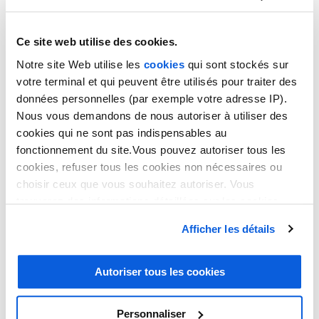
Ce site web utilise des cookies.
Notre site Web utilise les
cookies
qui sont stockés sur
votre terminal et qui peuvent être utilisés pour traiter des
données personnelles (par exemple votre adresse IP).
Nous vous demandons de nous autoriser à utiliser des
cookies qui ne sont pas indispensables au
fonctionnement du site.Vous pouvez autoriser tous les
IMMOBILIER
cookies, refuser tous les cookies non nécessaires ou
choisir ceux que vous souhaitez autoriser. Vous
trouverez des informations détaillées sur les cookies
Secrétariat externalisé pour
dans notre
politique en matière de cookies
. Vous avez
Afficher les détails
la possibilité de révoquer les consentements que vous
l’immobilier en Auvergne
avez donnés en cliquant sur le lien en bas de la page.
Autoriser tous les cookies
Rhône Alpes
Personnaliser