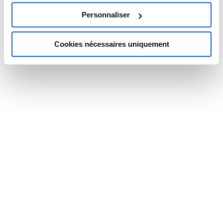
professionnel et réactif rassure les patients et améliore
l’expérience globale.
Personnaliser
Flexibilité : le service s’adapte aux périodes de forte activité et
aux variations du volume d’appels.
Cookies nécessaires uniquement
Les tarifs du télésecrétariat avec Doctolib varient beaucoup.
Il existe cependant des formules abordables et flexibles, qui
offrent une solution efficace pour gérer les appels et les
rendez-vous. Avec des options modulables et un service
professionnel, les
professionnels de santé
peuvent réduire
leur charge administrative, optimiser leur agenda et
améliorer la qualité de l’accueil patient.
CONTACT
9 Avenue Victor Hugo