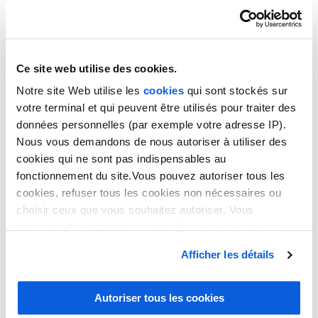
Ces services permettent d’adapter le
télésecrétariat médical
à la taille et aux besoins spécifiques de chaque cabinet,
garantissant une gestion efficace et personnalisée.
Ce site web utilise des cookies.
Avantages pour les
Notre site Web utilise les
cookies
qui sont stockés sur
votre terminal et qui peuvent être utilisés pour traiter des
professionnels de santé
données personnelles (par exemple votre adresse IP).
Nous vous demandons de nous autoriser à utiliser des
Opter pour un télésecrétariat Doctolib présente plusieurs
cookies qui ne sont pas indispensables au
avantages :
fonctionnement du site.Vous pouvez autoriser tous les
cookies, refuser tous les cookies non nécessaires ou
choisir ceux que vous souhaitez autoriser. Vous
Gain de temps : les médecins et praticiens peuvent se
trouverez des informations détaillées sur les cookies
concentrer sur les consultations sans être interrompus par les
appels.
dans notre
politique en matière de cookies
. Vous avez
Afficher les détails
Réduction des coûts
: comparé à l’embauche d’une secrétaire
la possibilité de révoquer les consentements que vous
à temps plein, l’externalisation est plus économique et
avez donnés en cliquant sur le lien en bas de la page.
flexible.
Autoriser tous les cookies
Amélioration de la satisfaction patient : un accueil