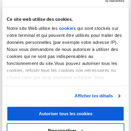
Ce site web utilise des cookies.
Notre site Web utilise les
cookies
qui sont stockés sur
TÉLÉSECRÉTARIAT
votre terminal et qui peuvent être utilisés pour traiter des
données personnelles (par exemple votre adresse IP).
Nous vous demandons de nous autoriser à utiliser des
POUR LE
cookies qui ne sont pas indispensables au
fonctionnement du site.Vous pouvez autoriser tous les
PARAMÉDICAL
cookies, refuser tous les cookies non nécessaires ou
choisir ceux que vous souhaitez autoriser. Vous
trouverez des informations détaillées sur les cookies
Télésecrétariat pour le
dans notre
politique en matière de cookies
. Vous avez
Afficher les détails
la possibilité de révoquer les consentements que vous
paramédical : appuyez-vous
avez donnés en cliquant sur le lien en bas de la page.
Autoriser tous les cookies
sur Thelem
Personnaliser