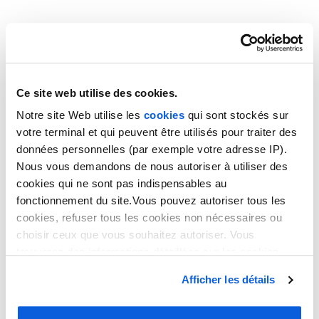
Ce site web utilise des cookies.
Notre site Web utilise les
cookies
qui sont stockés sur
PERMANENCE
votre terminal et qui peuvent être utilisés pour traiter des
données personnelles (par exemple votre adresse IP).
Nous vous demandons de nous autoriser à utiliser des
TÉLÉPHONIQUE À
cookies qui ne sont pas indispensables au
fonctionnement du site.Vous pouvez autoriser tous les
BORDEAUX
cookies, refuser tous les cookies non nécessaires ou
choisir ceux que vous souhaitez autoriser. Vous
trouverez des informations détaillées sur les cookies
Permanence téléphonique à
dans notre
politique en matière de cookies
. Vous avez
Afficher les détails
la possibilité de révoquer les consentements que vous
Bordeaux : l'excellence
avez donnés en cliquant sur le lien en bas de la page.