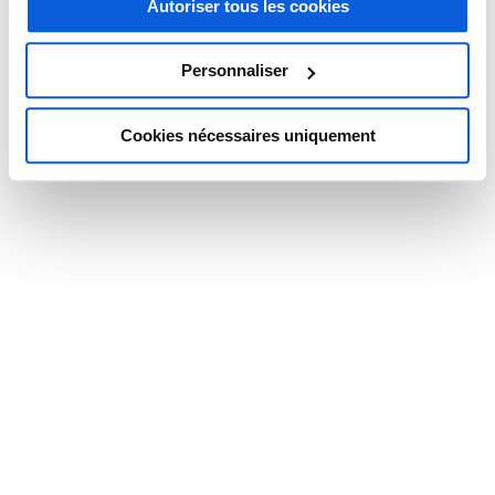
Autoriser tous les cookies
depuis 35 ans
Personnaliser
Entreprises
,
cabinets libéraux
et
services publics
bordelais font face à
une hausse constante des appels. Cette hausse, proportionnelle à
Cookies nécessaires uniquement
l’attractivité sans précédent de la ville, confronte les professionnels à
des difficultés organisationnelles. Les employés qui répondent au
téléphone ne sont pas nécessairement formés à cela, et s’éloignent
du même coup de leurs cœurs de métier.
Pour garder vos équipes productives et offrir à vos clients le
professionnalisme d’un
accueil téléphonique
expert, nous vous
proposons une
permanence téléphonique à Bordeaux
, sans
engagement ni surcoût.
JE VEUX PROFITER D’UN MOIS DE PERMANENCE TÉLÉPHONIQUE
OFFERT