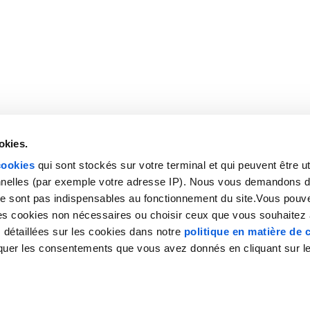
automobiles
on d’appel
Secrétariat téléphonique pour
experts comptables
Secrétariat téléphonique pour
courtiers
Secrétariat téléphonique pour
centres de contrôle technique
Secrétariat téléphonique pour
okies.
agences immobilières
cookies
qui sont stockés sur votre terminal et qui peuvent être ut
Permanence téléphonique pour
nnelles (par exemple votre adresse IP). Nous vous demandons d
architectes
 ne sont pas indispensables au fonctionnement du site.Vous pouv
les cookies non nécessaires ou choisir ceux que vous souhaitez 
Permanence téléphonique pour
 détaillées sur les cookies dans notre
politique en matière de 
kinésithérapeutes et ostéopath
oquer les consentements que vous avez donnés en cliquant sur le
Télésecrétariat pour artisans