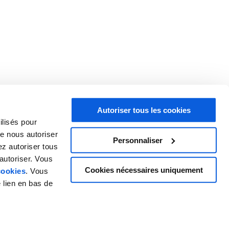
des données
Ce site web utilise des cookies.
Login employés
Autoriser tous les cookies
ilisés pour
e nous autoriser
Personnaliser
ez autoriser tous
autoriser. Vous
Cookies nécessaires uniquement
cookies
. Vous
es
 lien en bas de