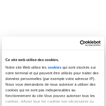
budgétaire indéniable
Le dernier gros avantage du
télésecrétariat médical
réside
dans son coût. Recourir à une telle prestation permet
d’éviter le recrutement d’une secrétaire en interne. Vous
économisez ainsi des frais de recrutement, mais aussi
d’achat de matériel. Vous vous débarrassez également de
la nécessité de libérer un espace dévolu au secrétariat dans
votre cabinet. On estime ainsi que recourir à un
standard
téléphonique externalisé
permet de réduire les coûts
jusqu’à 70%.
Ce site web utilise des cookies.
En ce qui concerne
l’offre de secrétariat médical à
Notre site Web utilise les
cookies
qui sont stockés sur
distance de Thelem
, elle est sans engagement. Vous êtes
votre terminal et qui peuvent être utilisés pour traiter des
facturés à la prestation choisie, sans mauvaise surprise.
données personnelles (par exemple votre adresse IP).
Nous vous assurons en outre des tarifs d’appels dégressifs,
Nous vous demandons de nous autoriser à utiliser des
pour un secrétariat téléphonique vraiment rentable.
cookies qui ne sont pas indispensables au
fonctionnement du site.Vous pouvez autoriser tous les
Comment bien choisir sa
cookies, refuser tous les cookies non nécessaires ou