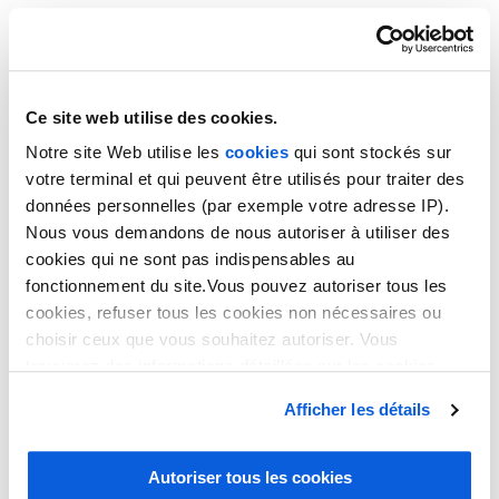
recrutement en interne…) « montraient leurs limites »,
d’après le DRH. « Il fallait souvent gérer des problèmes
d’absence ou de formation, et la personne se consacrait en
parallèle à d’autres tâches. » L’amélioration de la
satisfaction client s’est vite ressentie, puisqu’un an après
Ce site web utilise des cookies.
cette collaboration le Groupe Barrière gagnait 118 places
Notre site Web utilise les
cookies
qui sont stockés sur
dans le palmarès HCG (l’une des meilleures progressions).
Il a fait un nouveau bond en 2018 de 57 places et termine
votre terminal et qui peuvent être utilisés pour traiter des
e
données personnelles (par exemple votre adresse IP).
24
avec un honorable 13,59 sur 20.
Nous vous demandons de nous autoriser à utiliser des
Vous aussi vous souhaitez
externaliser votre service client
cookies qui ne sont pas indispensables au
? Confiez-nous sans attendre vos besoins en termes de
fonctionnement du site.Vous pouvez autoriser tous les
télésecrétariat !
cookies, refuser tous les cookies non nécessaires ou
choisir ceux que vous souhaitez autoriser. Vous
trouverez des informations détaillées sur les cookies
dans notre
politique en matière de cookies
. Vous avez
Afficher les détails
la possibilité de révoquer les consentements que vous
avez donnés en cliquant sur le lien en bas de la page.
CONTACT
Autoriser tous les cookies
9 Avenue Victor Hugo