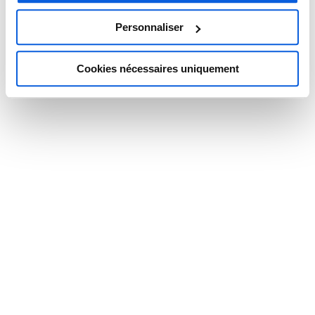
69160 Tassin-la-Demi-Lune
Personnaliser
04 72 53 32 30
Cookies nécessaires uniquement
04 72 53 53 53
infos@thelem.fr
SERVICES ET LIEUX
Télésecrétariat en France