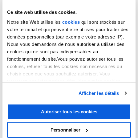
Ce site web utilise des cookies.
Notre site Web utilise les
cookies
qui sont stockés sur
votre terminal et qui peuvent être utilisés pour traiter des
données personnelles (par exemple votre adresse IP).
Nous vous demandons de nous autoriser à utiliser des
cookies qui ne sont pas indispensables au
fonctionnement du site.Vous pouvez autoriser tous les
cookies, refuser tous les cookies non nécessaires ou
choisir ceux que vous souhaitez autoriser. Vous
EN SAVOIR PLUS ?
trouverez des informations détaillées sur les cookies
dans notre
politique en matière de cookies
. Vous avez
QUE SE PASSE-T'IL POUR VOUS ?
Afficher les détails
la possibilité de révoquer les consentements que vous
avez donnés en cliquant sur le lien en bas de la page.
LE PLUS THELEM !
Autoriser tous les cookies
Friendly Follow-up : le
Personnaliser