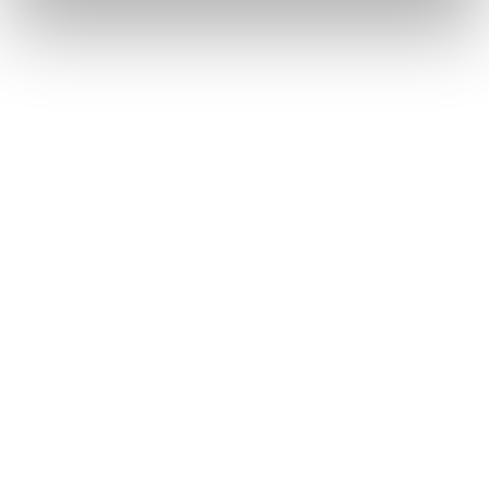
secrétariat téléphonique externalisé
représente une solution efficace
et peu onéreuse.
EN SAVOIR PLUS