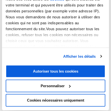
votre terminal et qui peuvent être utilisés pour traiter des
données personnelles (par exemple votre adresse IP).
Nous vous demandons de nous autoriser à utiliser des
cookies qui ne sont pas indispensables au
fonctionnement du site.Vous pouvez autoriser tous les
cookies, refuser tous les cookies non nécessaires ou
choisir ceux que vous souhaitez autoriser. Vous
trouverez des informations détaillées sur les cookies
Secrétariat téléphonique
dans notre
politique en matière de cookies
. Vous avez
Afficher les détails
la possibilité de révoquer les consentements que vous
pour syndics de copro
avez donnés en cliquant sur le lien en bas de la page.
Autoriser tous les cookies
En tant que syndic de copropriété, votre quotidien croule sous
les
Personnaliser
tâches administratives, juridiques et techniques
de vos
copropriétaires ? L’afflux de questions, le contact permanent avec les
prestataires et l’urgence de certaines interventions écartent vos
Cookies nécessaires uniquement
équipes de leurs cœurs de métier ? Pour que chacun de vos
collaborateurs puisse se concentrer sur ses missions principales, le