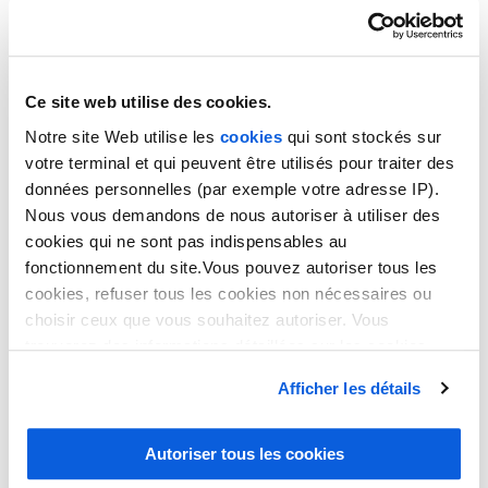
Flexibilité
Ce site web utilise des cookies.
En gardant à l’idée que le télésecrétariat est une
prestation
Notre site Web utilise les
cookies
qui sont stockés sur
téléphonique
et le secrétariat à distance une mission plus
englobante, le premier permet une grande adaptabilité. Les
votre terminal et qui peuvent être utilisés pour traiter des
prestataires de télésecrétariat proposent généralement de
données personnelles (par exemple votre adresse IP).
prendre en charge les appels sur de larges plages horaires
,
Nous vous demandons de nous autoriser à utiliser des
voire même en
formule hotline
. Il arrive fréquemment de
cookies qui ne sont pas indispensables au
recourir à ce type de prestation pour absorber les surplus
fonctionnement du site.Vous pouvez autoriser tous les
d’appels. L’assistance administrative à distance, quant à
cookies, refuser tous les cookies non nécessaires ou
elle, repose davantage sur une seule personne. Celle-ci
choisir ceux que vous souhaitez autoriser. Vous
travaille sur les horaires de l’entreprise et se consacre à vos
trouverez des informations détaillées sur les cookies
équipes.
dans notre
politique en matière de cookies
. Vous avez
Afficher les détails
la possibilité de révoquer les consentements que vous
Spécialisation
avez donnés en cliquant sur le lien en bas de la page.
Autoriser tous les cookies
Comme expliqué ci-dessus, le télésecrétariat relève de la