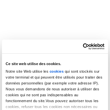
Avec ce système, vous
gardez la main sur votre accueil
téléphonique
, sans vous en préoccuper. Dès que la période
d’absence de vos professionnels prend fin, vous désactivez
le renvoi d’appel. Vous assurez ainsi la
continuité de vos
services
, même en cas
d’absence du personnel
. Côté tarif,
pas d’inquiétude : il n’y a pas d’abonnement. On ne vous
facture que les périodes utilisées.
Absentéisme et congés
maladie dans le cas des
Ce site web utilise des cookies.
astreintes téléphoniques
Notre site Web utilise les
cookies
qui sont stockés sur
votre terminal et qui peuvent être utilisés pour traiter des
Votre entreprise a un
service client très actif
, et les
données personnelles (par exemple votre adresse IP).
employés chargés de la permanence téléphonique sont
Nous vous demandons de nous autoriser à utiliser des
absents ? Comment gérer les absences d’une entreprise où
cookies qui ne sont pas indispensables au
l’accueil téléphonique
est central ? Certains prestataires
fonctionnement du site.Vous pouvez autoriser tous les
proposent des
services d’astreintes téléphoniques
cookies, refuser tous les cookies non nécessaires ou
personnalisés
.